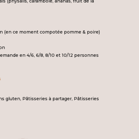
rais (physalis, carambole, ananas, fruit de la
son (en ce moment compotée pomme & poire)
e
son
mande en 4/6, 6/8, 8/10 et 10/12 personnes
s
s gluten
,
Pâtisseries à partager
,
Pâtisseries