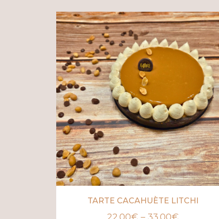
TARTE CACAHUÈTE LITCHI
22.00
€
–
33.00
€