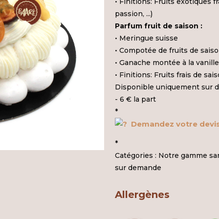
• Finitions: Fruits exotiques f
passion, ...)
Parfum fruit de saison :
• Meringue suisse
• Compotée de fruits de sai
• Ganache montée à la vanill
• Finitions: Fruits frais de sai
Disponible uniquement sur de
- 6 € la part
*
Demandez votre devi
*
Catégories :
Notre gamme san
sur demande
Allergènes