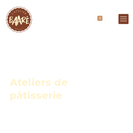
0
Ateliers de
pâtisserie